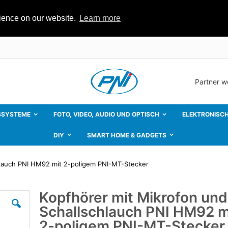
rience on our website.
Learn more
Partner 
SSYSTEME
FOTO, VIDEO, AUDIO UND OPTISCH
ELEKTRONISCH
DIY
SMART HOME & GADGETS
hlauch PNI HM92 mit 2-poligem PNI-MT-Stecker
Kopfhörer mit Mikrofon und
Zum
Anfang
Schallschlauch PNI HM92 m
der
Bildgalerie
2-poligem PNI-MT-Stecker
springen