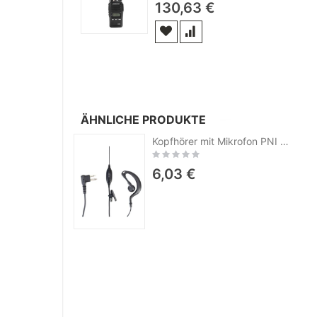
130,63 €
ÄHNLICHE PRODUKTE
Kopfhörer mit Mikrofon PNI Jetfon MA-1703 mit 2 Pins Motorola-Typ
Rating:
0%
6,03 €