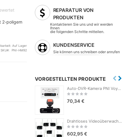
REPARATUR VON
bewertet
PRODUKTEN
t 2-poligem
Kontaktieren Sie uns und wir werden
Ihnen
die folgenden Schritte mitteilen.
KUNDENSERVICE
rbarkeit:
Auf Lager
SKU
PNI-HM92
Sie können uns schreiben oder anrufen
VORGESTELLTEN PRODUKTE
Auto-DVR-Kamera PNI Voyager S2600 WiFi, 4K Ultra HD, GPS, ohne Display, Parküberwachungsfunktion, G-Sensor, Video- und Audioaufzeichnung, 12V/24V-Stromversorgung
Rating:
0%
70,34 €
M92
Drahtloses Videoüberwachungsset PNI House WiFi800 NVR und 8 Kameras PNI IP590 2 x 2 MP
Rating:
0%
602,95 €