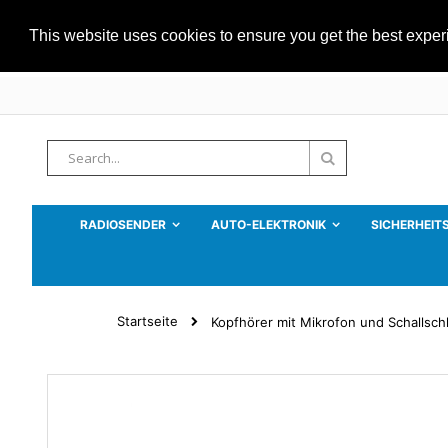
This website uses cookies to ensure you get the best expe
Zum
Inhalt
springen
Suche
Suche
RADIOSENDER
AUTO-ELEKTRONIK
SICHERHEIT
Startseite
Kopfhörer mit Mikrofon und Schallsc
Zum
Ende
der
Bildgalerie
springen