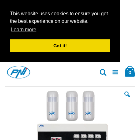
This website uses cookies to ensure you get
the best experience on our website.
Learn more
Got it!
Zum
Car
Inhalt
Arti
0
Suche
springen
Zum
Zu
Ende
An
der
der
Bildgalerie
Bil
springen
spr