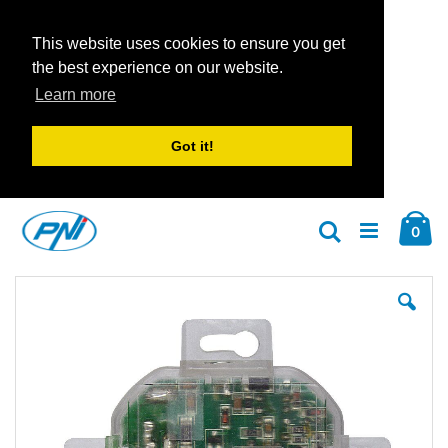
This website uses cookies to ensure you get
the best experience on our website.
Learn more
Got it!
Zum
Car
Inhalt
Arti
0
Suche
springen
Zum
Zu
Ende
An
der
der
Bildgalerie
Bil
springen
spr