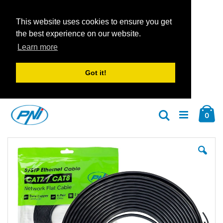
This website uses cookies to ensure you get
the best experience on our website.
Learn more
Got it!
Zum
Car
Inhalt
Arti
0
Suche
springen
Zum
Zu
Ende
An
der
der
Bildgalerie
Bil
springen
spr