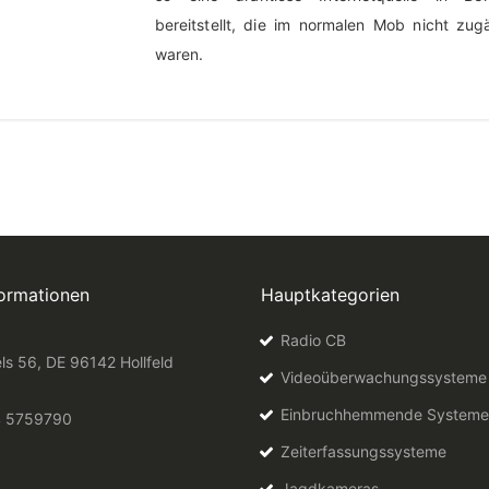
bereitstellt, die im normalen Mob nicht zug
waren.
formationen
Hauptkategorien
Radio CB
ls 56, DE 96142 Hollfeld
Videoüberwachungssysteme
Einbruchhemmende Systeme
4 5759790
Zeiterfassungssysteme
Jagdkameras