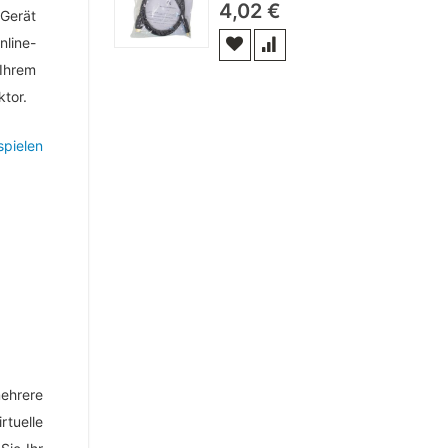
4,02 €
Gerät
line-
 Ihrem
ktor.
ehrere
tuelle