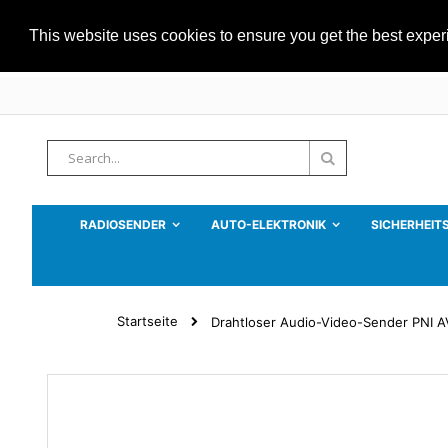
This website uses cookies to ensure you get the best expe
Zum
Inhalt
springen
Suche
Suche
RADIOSENDER
AUTO-ELEKTRONIK
SICHERHEIT
Startseite
Drahtloser Audio-Video-Sender PNI A
Zum
Ende
der
Bildgalerie
springen