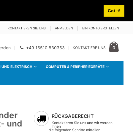
Got it!
KONTAKTIEREN SIE UNS
ANMELDEN
EIN KONTO ERSTELLEN
Cart
Artikel
0
werden
+49 15510 830353
KONTAKTIERE UNS
 UND ELEKTRISCH
COMPUTER & PERIPHERIEGERÄTE
nder
RÜCKGABERECHT
t- und
Kontaktieren Sie uns und wir werden
Ihnen
die folgenden Schritte mitteilen.