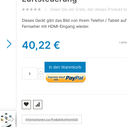
Seien Sie der Erste, der dieses Produkt 
Dieses Gerät gibt das Bild von Ihrem Telefon / Tablet au
Fernseher mit HDMI-Eingang wieder.
40,22 €
Liefe
In den Warenkorb
Sender PN60 AV601
Informationen zur Produktkonformität