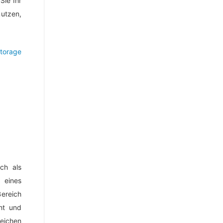
Sie Ihr
utzen,
ch als
g eines
ereich
ht und
eichen