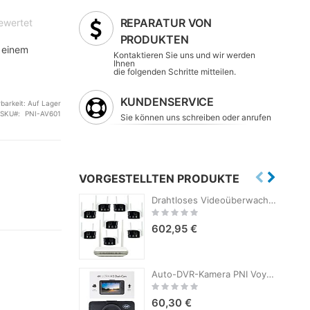
REPARATUR VON
bewertet
PRODUKTEN
f einem
Kontaktieren Sie uns und wir werden
Ihnen
die folgenden Schritte mitteilen.
KUNDENSERVICE
rbarkeit:
Auf Lager
SKU
PNI-AV601
Sie können uns schreiben oder anrufen
VORGESTELLTEN PRODUKTE
Drahtloses Videoüberwachungsset PNI House WiFi800 NVR und 8 Kameras PNI IP590 2 x 2 MP
Rating:
0%
602,95 €
Auto-DVR-Kamera PNI Voyager S1700 4K UHD, 3-Zoll-Bildschirm, zyklische Aufzeichnung, Parküberwachung, Bewegungserkennung, 12V/24V-Stromversorgung
Rating:
0%
60,30 €