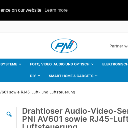
rience on our website.
Learn more
Partner 
SSYSTEME
FOTO, VIDEO, AUDIO UND OPTISCH
ELEKTRONISCH
DIY
SMART HOME & GADGETS
V601 sowie RJ45-Luft- und Luftsteuerung
Drahtloser Audio-Video-Se
Zum
Anfang
PNI AV601 sowie RJ45-Luf
der
Bildgalerie
Luftsteuerung
springen