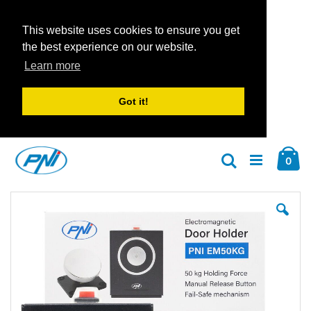
This website uses cookies to ensure you get
the best experience on our website.
Learn more
Got it!
Zum
Car
Inhalt
Arti
0
Suche
springen
Zum
Zu
Ende
An
der
der
Bildgalerie
Bil
springen
spr