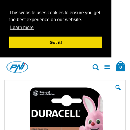
This website uses cookies to ensure you get
the best experience on our website.
Learn more
Got it!
Zum
Car
Inhalt
Arti
0
Suche
springen
Zum
Zu
Ende
An
der
der
Bildgalerie
Bil
springen
spr