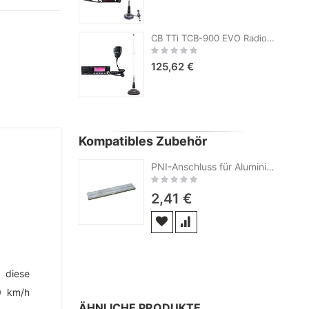
CB TTi TCB-900 EVO Radiosender-Kit + PNI ML100 CB-Antenne mit Magnet
Rating:
0%
125,62 €
Kompatibles Zubehör
PNI-Anschluss für Aluminiumprofil für Fotovoltaik-Einbausatz
Rating:
0%
2,41 €
 diese
0 km/h
ÄHNLICHE PRODUKTE