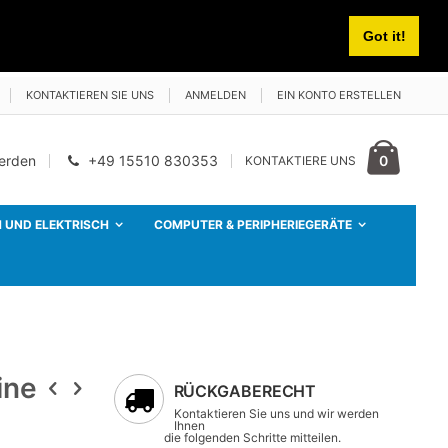
Got it!
KONTAKTIEREN SIE UNS
ANMELDEN
EIN KONTO ERSTELLEN
Cart
Artikel
0
werden
+49 15510 830353
KONTAKTIERE UNS
 UND ELEKTRISCH
COMPUTER & PERIPHERIEGERÄTE
ine
RÜCKGABERECHT
Kontaktieren Sie uns und wir werden
Ihnen
die folgenden Schritte mitteilen.