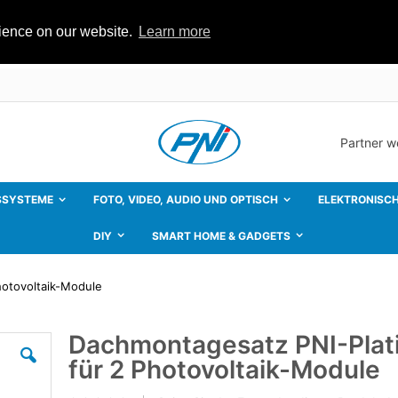
rience on our website.
Learn more
Partner 
SSYSTEME
FOTO, VIDEO, AUDIO UND OPTISCH
ELEKTRONISCH
DIY
SMART HOME & GADGETS
hotovoltaik-Module
Dachmontagesatz PNI-Plat
Zum
Anfang
für 2 Photovoltaik-Module
der
Bildgalerie
springen