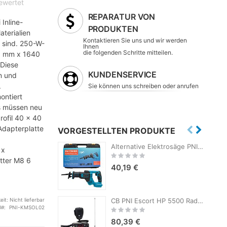
bewertet
REPARATUR VON
Inline-
PRODUKTEN
aterialien
Kontaktieren Sie uns und wir werden
h sind. 250-W-
Ihnen
die folgenden Schritte mitteilen.
8 mm x 1640
 Diese
KUNDENSERVICE
n und
.
Sie können uns schreiben oder anrufen
ontiert
s müssen neu
rofil 40 x 40
Adapterplatte
VORGESTELLTEN PRODUKTE
Alternative Elektrosäge PNI CSW100 ohne Akku, 4 Sägeblätter im Lieferumfang enthalten
 x
Rating:
tter M8 6
0%
40,19 €
eit:
Nicht lieferbar
CB PNI Escort HP 5500 Radiosender-Kit mit CB PNI LED 2000-Antenne, 90 cm, 500 W, leuchtet während der Übertragung, Magnetfuß im Lieferumfang enthalten
U
PNI-KMSOL02
Rating:
0%
80,39 €