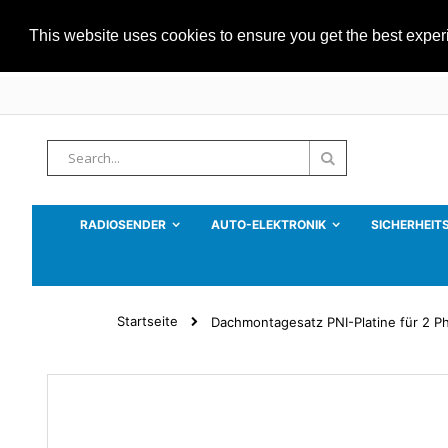
This website uses cookies to ensure you get the best expe
Zum
Inhalt
springen
Suche
Suche
RADIOSENDER
AUTO-ELEKTRONIK
SICHERHEIT
Startseite
Dachmontagesatz PNI-Platine für 2 P
Zum
Ende
der
Bildgalerie
springen