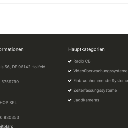
formationen
Hauptkategorien
Radio CB
ls 56, DE 96142 Hollfeld
Videoüberwachungssysteme
Einbruchhemmende Systeme
4 5759790
Zeiterfassungssysteme
Jagdkameras
HOP SRL
10 830353
itplan: