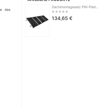
Dachmontagesatz PNI-Platine für 4 Photovoltaik-Module
ge des
Rating:
0%
134,65 €