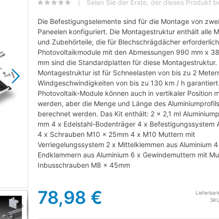
Seien Sie der Erste, der dieses Produkt 
Die Befestigungselemente sind für die Montage von zwei 
Paneelen konfiguriert. Die Montagestruktur enthält alle M
und Zubehörteile, die für Blechschrägdächer erforderlic
Photovoltaikmodule mit den Abmessungen 990 mm x 3
mm sind die Standardplatten für diese Montagestruktur.
Montagestruktur ist für Schneelasten von bis zu 2 Meter
Windgeschwindigkeiten von bis zu 130 km / h garantiert
Photovoltaik-Module können auch in vertikaler Position m
werden, aber die Menge und Länge des Aluminiumprofil
berechnet werden. Das Kit enthält: 2 x 2,1 ml Aluminiump
mm 4 x Edelstahl-Bodenträger 4 x Befestigungssystem 
4 x Schrauben M10 x 25mm 4 x M10 Muttern mit
Verriegelungssystem 2 x Mittelklemmen aus Aluminium 4
Endklammern aus Aluminium 6 x Gewindemuttern mit Mu
Inbusschrauben M8 x 45mm
kit00a
78,98 €
Lieferbark
SK