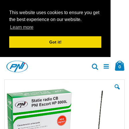
This website uses cookies to ensure you get
the best experience on our website.
Learn more
Got it!
Zum
Car
Inhalt
Arti
0
Suche
springen
Zum
Zu
Ende
An
der
der
Bildgalerie
Bil
springen
spr