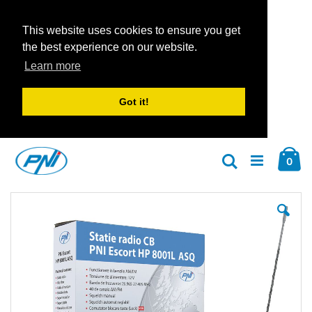
This website uses cookies to ensure you get
the best experience on our website.
Learn more
Got it!
Zum
Car
Inhalt
Arti
0
Suche
springen
Zum
Zu
Ende
An
der
der
Bildgalerie
Bil
springen
spr