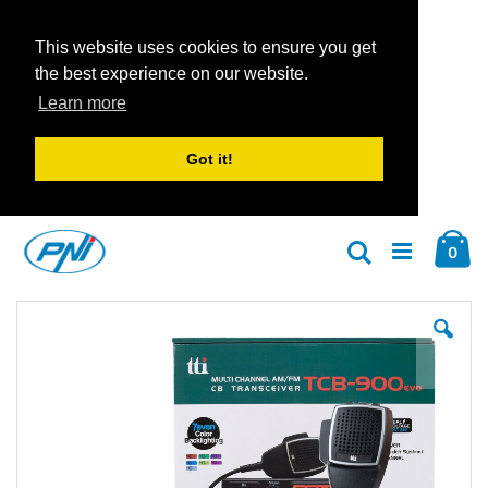
This website uses cookies to ensure you get
the best experience on our website.
Learn more
Got it!
Zum
Car
Inhalt
Arti
0
Suche
springen
Zum
Zu
Ende
An
der
der
Bildgalerie
Bil
springen
spr