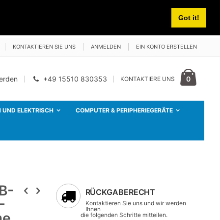
Got it!
KONTAKTIEREN SIE UNS
ANMELDEN
EIN KONTO ERSTELLEN
Cart
Artikel
0
werden
+49 15510 830353
KONTAKTIERE UNS
 UND ELEKTRISCH
COMPUTER & PERIPHERIEGERÄTE
B-
RÜCKGABERECHT
-
Kontaktieren Sie uns und wir werden
Ihnen
ne
die folgenden Schritte mitteilen.