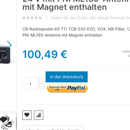
mit Magnet enthalten
Seien Sie der Erste, der dieses Produkt 
CB-Radiosender-Kit TTi TCB-550 EVO, VOX, NB-Filter, 1
PNI ML160-Antenne mit Magnet enthalten
100,49 €
Liefe
In den Warenkorb
TTi TCB-550 EVO mit ML160