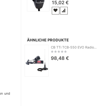
15,02 €
ÄHNLICHE PRODUKTE
CB TTi TCB-550 EVO Radiosender-Kit + PNI ML145-Antenne mit Magnet
Rating:
0%
98,48 €
fon und