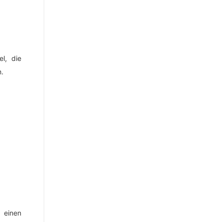
l, die
n.
 einen