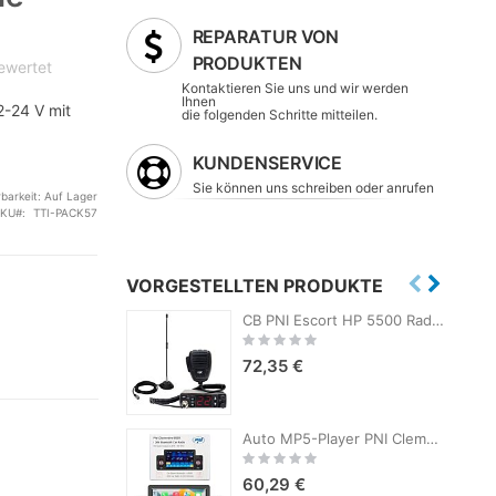
REPARATUR VON
PRODUKTEN
bewertet
Kontaktieren Sie uns und wir werden
Ihnen
2-24 V mit
die folgenden Schritte mitteilen.
KUNDENSERVICE
Sie können uns schreiben oder anrufen
rbarkeit:
Auf Lager
SKU
TTI-PACK57
VORGESTELLTEN PRODUKTE
CB PNI Escort HP 5500 Radiosender-Set, 4 W, 12 V/24 V, ASQ und PNI Extra 40 CB-Antenne, SWR 1,0, Glasfaser, mit Magnet
Rating:
0%
72,35 €
Auto MP5-Player PNI Clementine 9555 1DIN Display 5 Zoll 4 x 50W, Bluetooth, UKW-Radio, Carplay, RDS-Funktion
Rating:
0%
60,29 €