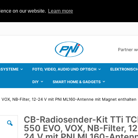
rience on our website.
Learn more
Partner 
SSYSTEME
FOTO, VIDEO, AUDIO UND OPTISCH
ELEKTRONISCH
DIY
SMART HOME & GADGETS
 VOX, NB-Filter, 12-24 V mit PNI ML160-Antenne mit Magnet enthalten
CB-Radiosender-Kit TTi TC
Zum
Anfang
550 EVO, VOX, NB-Filter, 12
der
Bildgalerie
24 V mit PNI ML160-Anten
springen