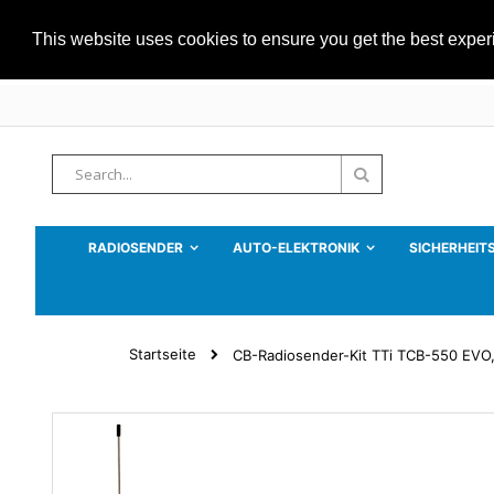
This website uses cookies to ensure you get the best expe
Zum
Inhalt
springen
Suche
Suche
RADIOSENDER
AUTO-ELEKTRONIK
SICHERHEIT
Startseite
CB-Radiosender-Kit TTi TCB-550 EVO,
Zum
Ende
der
Bildgalerie
springen