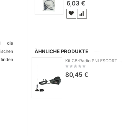
6,03 €
I die
ÄHNLICHE PRODUKTE
ischen
finden
Kit CB-Radio PNI ESCORT CB 8024 ASQ + Antenne CB PNI S75 mit Magnet
Rating:
0%
80,45 €