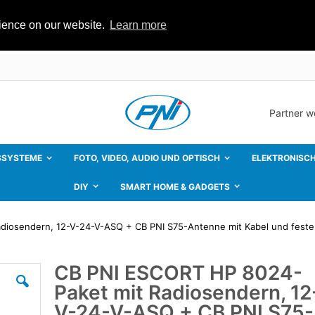
rience on our website.
Learn more
Partner 
SSYSTEME
FOTO, VIDEO, AUDIO UND OPTISCH
ELEKTRONISCH
DIY
SMART HOME & GADGETS
diosendern, 12-V-24-V-ASQ + CB PNI S75-Antenne mit Kabel und feste
CB PNI ESCORT HP 8024-
Zum
Anfang
Paket mit Radiosendern, 12
der
Bildgalerie
V-24-V-ASQ + CB PNI S75-
springen