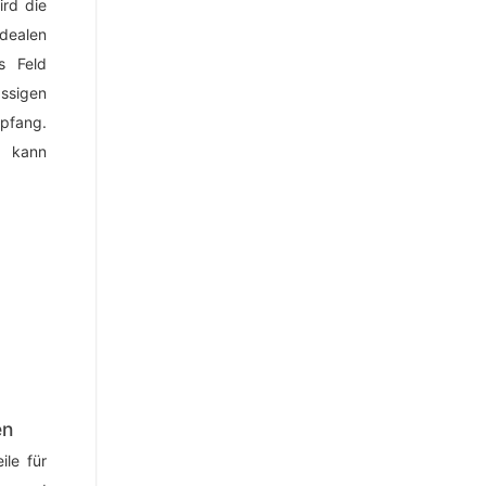
ird die
ealen
es Feld
ssigen
pfang.
n kann
en
ile für