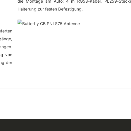
die Montage am Auto: 4 m RG58-Kabel, PL259-Steck
Halterung zur festen Befestigung.
erten
gänge,
angen.
ng von
ung der