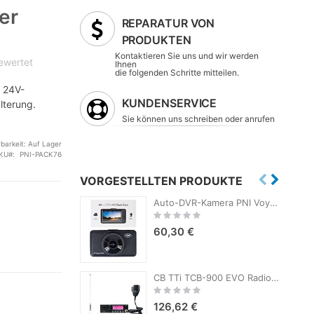
er
REPARATUR VON
PRODUKTEN
Kontaktieren Sie uns und wir werden
bewertet
Ihnen
die folgenden Schritte mitteilen.
/ 24V-
KUNDENSERVICE
lterung.
Sie können uns schreiben oder anrufen
rbarkeit:
Auf Lager
KU
PNI-PACK76
VORGESTELLTEN PRODUKTE
Auto-DVR-Kamera PNI Voyager S1700 4K UHD, 3-Zoll-Bildschirm, zyklische Aufzeichnung, Parküberwachung, Bewegungserkennung, 12V/24V-Stromversorgung
Rating:
0%
60,30 €
CB TTi TCB-900 EVO Radiosender-Kit + PNI S75 CB-Antenne mit Magnet
Rating:
0%
126,62 €