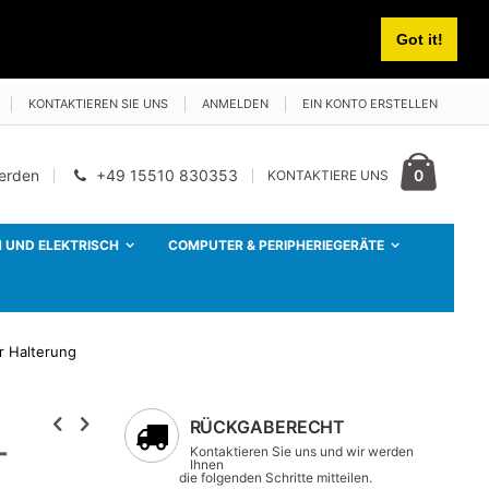
Got it!
KONTAKTIEREN SIE UNS
ANMELDEN
EIN KONTO ERSTELLEN
Cart
Artikel
0
werden
+49 15510 830353
KONTAKTIERE UNS
 UND ELEKTRISCH
COMPUTER & PERIPHERIEGERÄTE
r Halterung
RÜCKGABERECHT
-
Kontaktieren Sie uns und wir werden
Ihnen
die folgenden Schritte mitteilen.