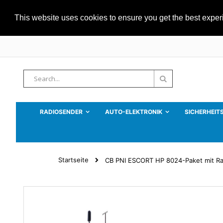
This website uses cookies to ensure you get the best expe
Zum
Inhalt
springen
Suche
Suche
RADIOSENDER
AUTO-ELEKTRONIK
SICHERHEIT
Startseite
CB PNI ESCORT HP 8024-Paket mit Ra
Zum
Ende
der
Bildgalerie
springen