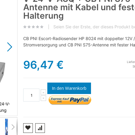
Antenne mit Kabel und fest
Halterung
Seien Sie der Erste, der dieses Produkt 
CB PNI Escort-Radiosender HP 8024 mit doppelter 12V 
Stromversorgung und CB PNI S75-Antenne mit fester Ha
96,47 €
Liefe
S
In den Warenkorb
24-V-
rung
CB PNI ESCORT HP 8024 Radiosenderpaket