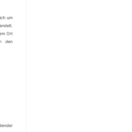
sich um
ndelt.
em Ort
en den
dender