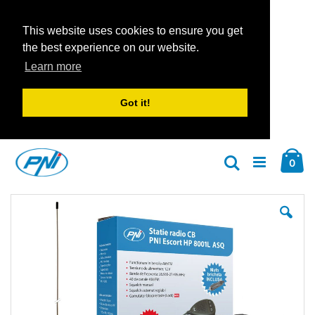
This website uses cookies to ensure you get
the best experience on our website.
Learn more
Got it!
Zum
Car
Inhalt
Arti
0
Suche
springen
Zum
Zu
Ende
An
der
der
Bildgalerie
Bil
springen
spr