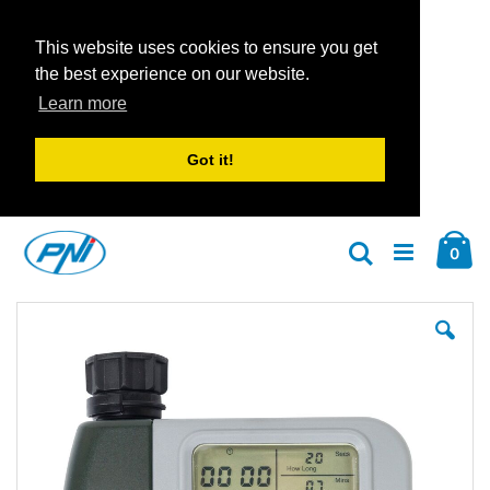
This website uses cookies to ensure you get
the best experience on our website.
Learn more
Got it!
Zum
Car
Inhalt
Arti
0
Suche
springen
Zum
Zu
Ende
An
der
der
Bildgalerie
Bil
springen
spr