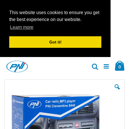
This website uses cookies to ensure you get
the best experience on our website.
Learn more
Got it!
Zum
Car
Inhalt
Arti
0
Suche
springen
Zum
Zu
Ende
An
der
der
Bildgalerie
Bil
springen
spr