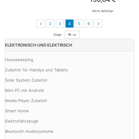
Nicht lieferbar
Seite
Seite
Zurück
Seite
Seite
Sie lesen gerade die Seite
Seite
Seite
Seite
Weiter
2
3
4
5
6
Zeige
ELEKTRONISCH UND ELEKTRISCH
Housekeeping
Zubehör für Handys und Tablets
Solar System Zubehör
Mini-PC mit Android
Media Player Zubehör
Smart Home
Elektrofahrzeuge
Bluetooth-Audiosysteme