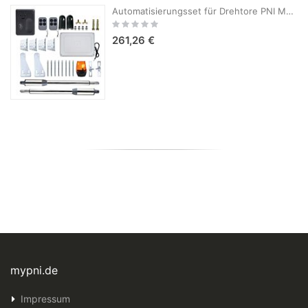
Automatisierungsset für Drehtore PNI MAB300LR, 2 Motoren 40 W, Tor 2 x 2,5 m max., Torgewicht 200 kg, inklusive Smart-Relais RG120LR
Rating:
0%
261,26 €
mypni.de
Impressum