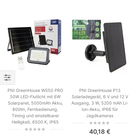
Einkaufsoptionen
PNI GreenHouse WS50 PRO
PNI GreenHouse P13
50W LED-Flutlicht mit 6W
Solarladegerät, 6 V und 12 V
Solarpanel, 5000mAh Akku,
Ausgang, 3 W, 5200 mAh Li-
800lm, Fernbedienung,
Ion-Akku, IP66 für
Timing und einstellbarer
Jagdkameras
Helligkeit, 6500 K, IP65
Rating:
0%
Rating:
40,18 €
0%