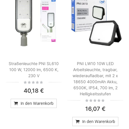
Straßenleuchte PNI SL610
PNI LW10 10W LED
100 W, 12000 lm, 6500 K,
Arbeitsleuchte, tragbar,
230 V
wiederaufladbar, mit 2 x
18650 4000mAh Akku,
Rating:
0%
6500K, IP54, 700 lm, 2
40,18 €
Helligkeitsstufen
Rating:
In den Warenkorb
0%
16,07 €
In den Warenkorb