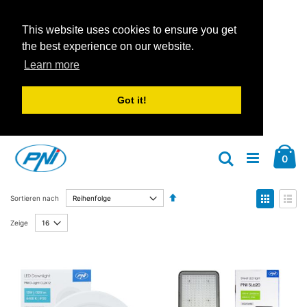
This website uses cookies to ensure you get
the best experience on our website.
Learn more
Got it!
Zum
Car
Inhalt
Arti
0
Suche
springen
Absteigend
Anzeige
Sortieren nach
sortieren
als
Liste
Liste
Zeige