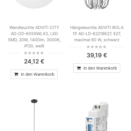
Wandleuchte ADVITI CITY
Hängeleuchte ADVITI BOLA
AD-OD-6059WLX3, LED
1P AD-LD-6221BE27, E27,
SMD, 20W, 1400lm, 3000K,
maximal 60 W, schwarz
IP20, weiß
Rating:
0%
Rating:
39,19 €
0%
24,12 €
In den Warenkorb
In den Warenkorb