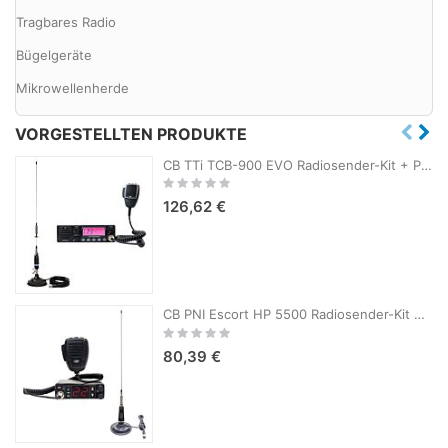
Tragbares Radio
Bügelgeräte
Mikrowellenherde
VORGESTELLTEN PRODUKTE
CB TTi TCB-900 EVO Radiosender-Kit + PNI S75 CB-Antenne mit Magnet
Rating:
0%
126,62 €
CB PNI Escort HP 5500 Radiosender-Kit mit CB PNI LED 2000-Antenne, 90 cm, 500 W, leuchtet während der Übertragung, Magnetfuß im Lieferumfang enthalten
Rating:
0%
80,39 €