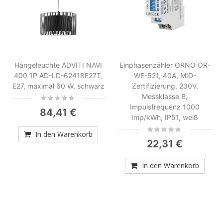
Hängeleuchte ADVITI NAVI
Einphasenzähler ORNO OR-
400 1P AD-LD-6241BE27T,
WE-521, 40A, MID-
E27, maximal 60 W, schwarz
Zertifizierung, 230V,
Messklasse B,
Rating:
0%
Impulsfrequenz 1000
84,41 €
Imp/kWh, IP51, weiß
Rating:
In den Warenkorb
0%
22,31 €
In den Warenkorb