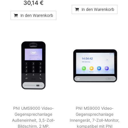
30,14 €
In den Warenkorb
In den Warenkorb
PNI UMS9000 Video-
PNI MS9000 Video-
Gegensprechanlage
Gegensprechanlage
Außeneinheit, 3,5-Zoll-
Innengerät, 7-Zoll-Monitor,
Bildschirm, 2 MP,
kompatibel mit PNI