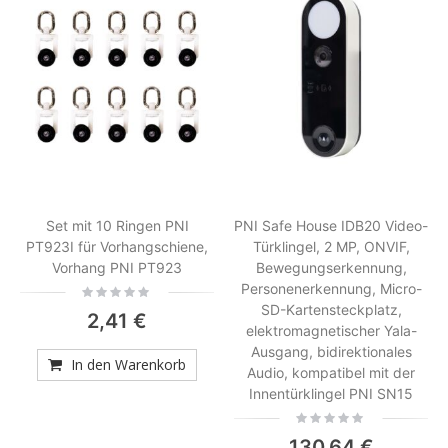
Set mit 10 Ringen PNI
PNI Safe House IDB20 Video-
PT923I für Vorhangschiene,
Türklingel, 2 MP, ONVIF,
Vorhang PNI PT923
Bewegungserkennung,
Personenerkennung, Micro-
Rating:
0%
SD-Kartensteckplatz,
2,41 €
elektromagnetischer Yala-
Ausgang, bidirektionales
In den Warenkorb
Audio, kompatibel mit der
Innentürklingel PNI SN15
Rating:
0%
130,64 €